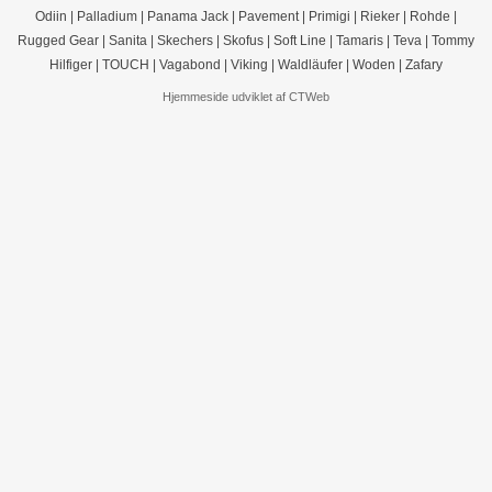
Odiin
|
Palladium
|
Panama Jack
|
Pavement
|
Primigi
|
Rieker
|
Rohde
|
Rugged Gear
|
Sanita
|
Skechers
|
Skofus
|
Soft Line
|
Tamaris
|
Teva
|
Tommy
Hilfiger
|
TOUCH
|
Vagabond
|
Viking
|
Waldläufer
|
Woden
|
Zafary
Hjemmeside udviklet af CTWeb