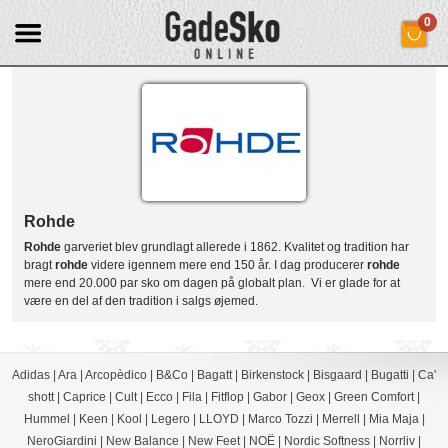
0
Rohde
Rohde
garveriet blev grundlagt allerede i 1862. Kvalitet og tradition har
bragt
rohde
videre igennem mere end 150 år. I dag producerer
rohde
mere end 20.000 par sko om dagen på globalt plan. Vi er glade for at
være en del af den tradition i salgs øjemed.
Adidas
|
Ara
|
Arcopèdico
|
B&Co
|
Bagatt
|
Birkenstock
|
Bisgaard
|
Bugatti
|
Ca'
shott
|
Caprice
|
Cult
|
Ecco
|
Fila
|
Fitflop
|
Gabor
|
Geox
|
Green Comfort
|
Hummel
|
Keen
|
Kool
|
Legero
|
LLOYD
|
Marco Tozzi
|
Merrell
|
Mia Maja
|
NeroGiardini
|
New Balance
|
New Feet
|
NOË
|
Nordic Softness
|
Norrliv
|