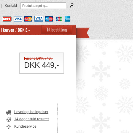
|
Kontakt
 i kurven
/
DKK 0,-
Førpris DKK 749,-
DKK 449,-
Leveringsbetingelser
14 dages fuld returret
Kundeservice