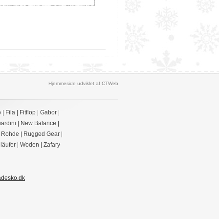
Hjemmeside udviklet af CTWeb
o
|
Fila
|
Fitflop
|
Gabor
|
ardini
|
New Balance
|
|
Rohde
|
Rugged Gear
|
läufer
|
Woden
|
Zafary
adesko.dk