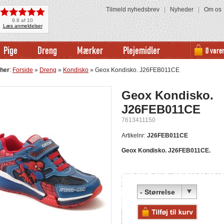
Tilmeld nyhedsbrev
|
Nyheder
|
Om os
9.8 af 10
Læs anmeldelser
Pige
Dreng
Mærker
Plejemidler
0 varer
 her
:
Forside
»
Dreng
»
Kondisko
» Geox Kondisko. J26FEB011CE
Geox Kondisko.
J26FEB011CE
7613411150
Artikelnr:
J26FEB011CE
Geox Kondisko. J26FEB011CE.