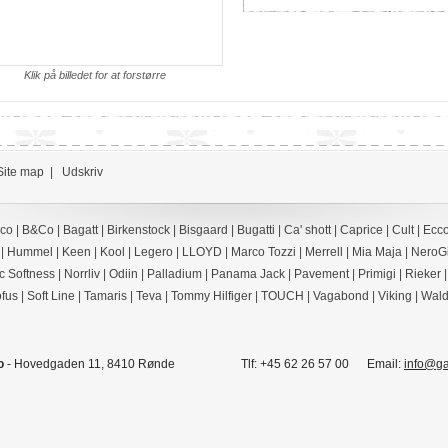
Klik på billedet for at forstørre
Site map
|
Udskriv
ico
|
B&Co
|
Bagatt
|
Birkenstock
|
Bisgaard
|
Bugatti
|
Ca' shott
|
Caprice
|
Cult
|
Ecc
|
Hummel
|
Keen
|
Kool
|
Legero
|
LLOYD
|
Marco Tozzi
|
Merrell
|
Mia Maja
|
NeroGi
c Softness
|
Norrliv
|
Odiin
|
Palladium
|
Panama Jack
|
Pavement
|
Primigi
|
Rieker
fus
|
Soft Line
|
Tamaris
|
Teva
|
Tommy Hilfiger
|
TOUCH
|
Vagabond
|
Viking
|
Wald
o
- Hovedgaden 11, 8410 Rønde Tlf: +45 62 26 57 00 Email:
info@g