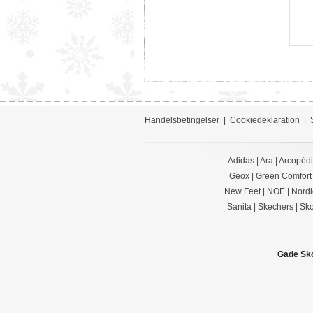
Handelsbetingelser
|
Cookiedeklaration
|
Adidas
|
Ara
|
Arcopèd
Geox
|
Green Comfort
New Feet
|
NOË
|
Nordi
Sanita
|
Skechers
|
Sko
Gade Sk