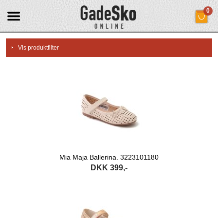
0
Vis produktfilter
Vis kun
Kool
Mia Maja
Skofus
Størrelser
24
25
26
27
28
29
30
31
32
33
34
37
Mia Maja Ballerina. 3223101180
38
39
DKK 399,-
Farver
Metallic
Rose
Sort
Sølv